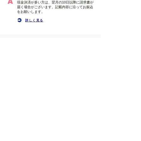
​A
現金決済が多い方は、翌月の10日以降に請求書が
届く場合がございます。記載内容に沿ってお振込
をお願いします。
詳しく見る
Q
給料の支払いはいつですか？
​A
当月締め、翌月末払いとなっております。当月の
売り上げは施術日後３日以内に入力をお願いしま
す。（売り上げ計上ができない可能性がありま
す。）
詳しく見る
Q
電子決済は可能ですか？
​A
PayPay・LINE Pay・Alipayが可能になっており
ます。詳細は下記をご覧ください。