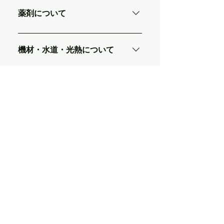
なります。
登録 ③サロン情報の作成・公開 ④サロ
薬剤について
ン見学（面談日の設定）・お問い合わ
せの受付（メール通知） ⑤面談 ⑥「契
基本的に薬剤は店舗のものを使用しま
約or 辞退」の選択 ⑦体験入店 ⑧マッチ
す。 尚、還元率の中に商材費は含まれ
機材・水道・光熱について
ング
ます。 薬剤の提供が難しい場合はお気
軽にご相談ください。
基本的に店舗のものを使用します。
尚、還元率の中に水道光熱費等は含ま
複数店舗でも登録は可能です
か？
れます。
はい。店舗毎の登録が可能です。
業務委託のみ募集は可能です
か？
業務委託のみの募集はできません。 た
だし、「面貸し」＋「業務委託」の募
上記で解決しない場合
集をすることができます。
上記で解決しない場合は お気軽に「公
式LINE」からお問い合わせください。