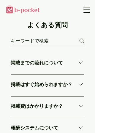
よくある質問
掲載までの流れについて
①「公式LINE」の友だち追加 ②サロン
登録 ③サロン情報入力 ④入力内容審査
掲載はすぐ始められますか？
⑤公開 最短即日の掲載が可能です。
最短で即日から掲載が可能です。 「公
式LINE」からサロン登録ください。
掲載費はかかりますか？
掲載料金 8,000円/月額（税別）になり
ます。 ※詳細については「公式LINE」
報酬システムについて