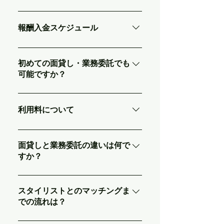
でお問い合わせください。
「面貸し」：売上金額の30% 「業務委
託」：売上金額の40-50% ※薬剤費等
報酬入金スケジュール
10%が上記に含まれます。 ※別途利用
料が発生致します。
月末締め、翌20日にご登録銀行口座に
お振込みいたします。 20日が土日祝日
初めての面貸し・業務委託でも
可能ですか？
の場合、前営業日にお振込をいたしま
す。 ※売上確定日の翌20日に振込にな
はい。可能です。 多数のサロン様が初
ります。
めて面貸し・業務委託として貸し出し
利用料について
ています。 又、弊社でサポートもさせ
ていただきますので安心して貸し出し
利用料はスタイリスト売上金額に応じ
ていただけます。
て、発生致します。 詳細については
面貸しと業務委託の違いは何で
すか？
「公式LINE」からお問い合わせくださ
い。
面貸し・・・自分の顧客のみを施術す
る場合 業務委託・・・店舗に来客する
スタイリストとのマッチングま
での流れは？
フリー客を施術する場合 上記が弊社が
規定する、面貸し・業務委託の違いに
①「公式LINE」の友だち追加 ②サロン